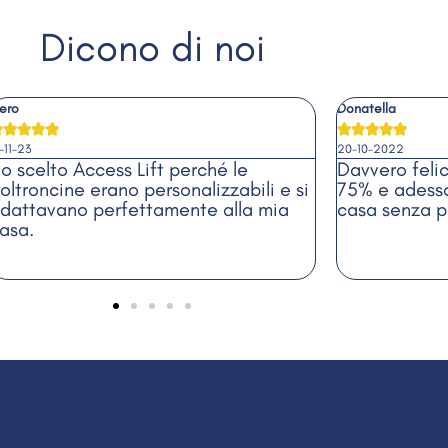
Dicono di noi
onatella
Luca










0-10-2022
13-10-2024
avvero felice. Ho ottenuto il bonus al
Ho acquistat
5% e adesso posso salire le scale di
miei genitori
asa senza problemi.
rapido e non
problemi. Pro
momento in cu
sopralluogo.