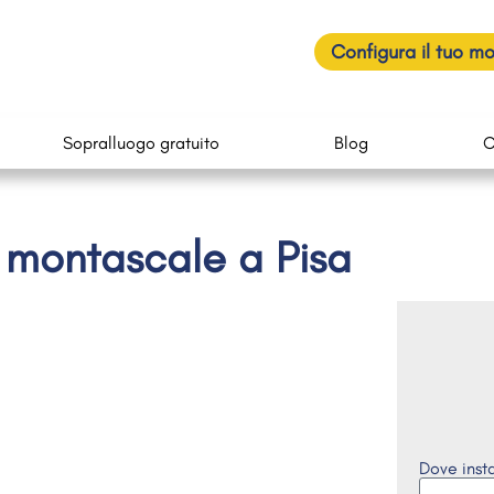
Configura il tuo m
Sopralluogo gratuito
Blog
C
n montascale a Pisa
Dove insta