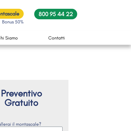
ontascale
800 95 44 22
Bonus 50%
hi Siamo
Contatti
Preventivo
Gratuito
llerai il montascale?