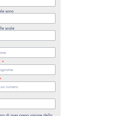
ale sono
lle scale
e
aro di aver preso visione della