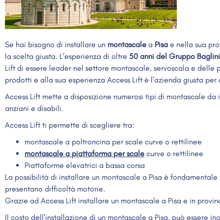
Se hai bisogno di installare un
montascale
a
Pisa
e nella sua pro
la scelta giusta. L’esperienza di oltre
50 anni del Gruppo Baglini
Lift di essere leader nel settore montascale, servoscala e delle p
prodotti e alla sua esperienza Access Lift è l’azienda giusta per 
Access Lift mette a disposizione numerosi tipi di montascale da i
anziani e disabili.
Access Lift ti permette di scegliere tra:
montascale a poltroncina per scale curve o rettilinee
montascale a piattaforma per scale
curve o rettilinee
Piattaforme elevatrici a bassa corsa
La possibilità di installare un montascale a Pisa è fondamentale 
presentano difficoltà motorie.
Grazie ad Access Lift installare un montascale a Pisa e in provi
Il costo dell’installazione di un montascale a Pisa, può essere ino