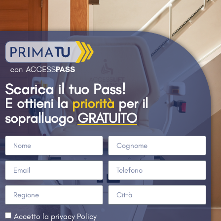
Scarica il tuo Pass!
E
ottieni
la
priorità
per il
sopralluogo
GRATUITO
Accetto la privacy Policy