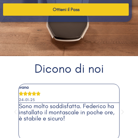
Ottieni il Pass
Dicono di noi
Piero





16-11-23
tta. Federico ha
Ho scelto Access Lift perché le
cale in poche ore,
poltroncine erano personalizzabili
adattavano perfettamente alla 
casa.