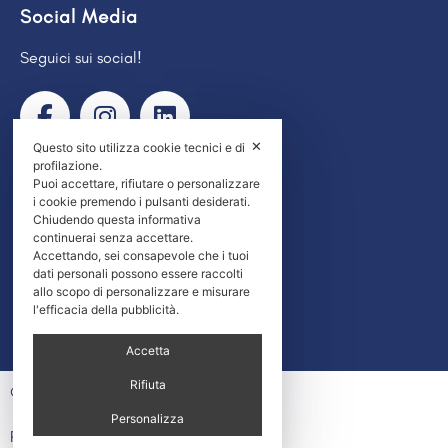
Social Media
Seguici sui social!
✕
Questo sito utilizza cookie tecnici e di
profilazione.
Recensioni
Puoi accettare, rifiutare o personalizzare
i cookie premendo i pulsanti desiderati.
I nostri clienti ci danno una media di
Chiudendo questa informativa
continuerai senza accettare.
Accettando, sei consapevole che i tuoi





dati personali possono essere raccolti
allo scopo di personalizzare e misurare
l'efficacia della pubblicità.
Accetta
Rifiuta
© Access Lift by Baglini 2026
Personalizza
P.IVA 01424200507