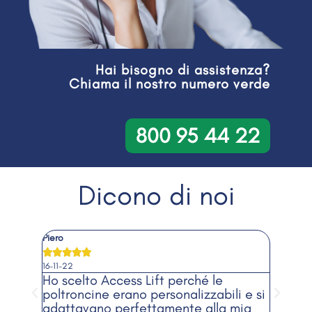
Hai bisogno di assistenza?
Chiama il nostro numero verde
800 95 44 22
Dicono di noi
Piero
Donatel








16-11-22
20-10-2
o ha
Ho scelto Access Lift perché le
Davve
 ore,
poltroncine erano personalizzabili e si
75% e
adattavano perfettamente alla mia
casa 