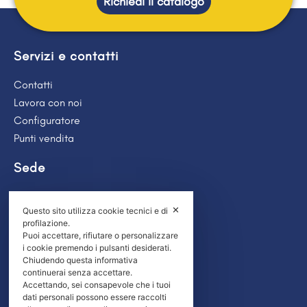
Richiedi il catalogo
Servizi e contatti
Contatti
Lavora con noi
Configuratore
Punti vendita
Sede
Via del Beccaccino 1
✕
Questo sito utilizza cookie tecnici e di
56019 Frazione Migliarino Pisano
profilazione.
Vecchiano (PI)
Puoi accettare, rifiutare o personalizzare
i cookie premendo i pulsanti desiderati.
Social Media
Chiudendo questa informativa
continuerai senza accettare.
Seguici sui social!
Accettando, sei consapevole che i tuoi
dati personali possono essere raccolti