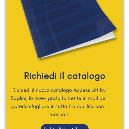
Richiedi il catalogo
Richiedi il nuovo catalogo Access Lift by
Baglini, lo ricevi gratuitamente in mail per
poterlo sfogliare in tutta tranquillità con i
tuoi cari