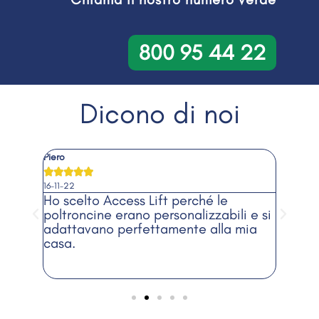
800 95 44 22
Dicono di noi
Piero
Donatel








16-11-22
20-10-2
o ha
Ho scelto Access Lift perché le
Davve
 ore,
poltroncine erano personalizzabili e si
75% e
adattavano perfettamente alla mia
casa 
casa.