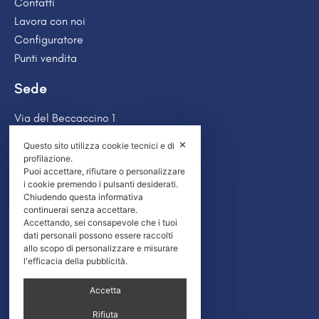
Contatti
Lavora con noi
Configuratore
Punti vendita
Sede
Via del Beccaccino 1
56019 Frazione Migliarino Pisano
✕
Questo sito utilizza cookie tecnici e di
Vecchiano (PI)
profilazione.
Puoi accettare, rifiutare o personalizzare
Social Media
i cookie premendo i pulsanti desiderati.
Chiudendo questa informativa
continuerai senza accettare.
Seguici sui social!
Accettando, sei consapevole che i tuoi
dati personali possono essere raccolti
allo scopo di personalizzare e misurare
l'efficacia della pubblicità.
Recensioni
Accetta
Rifiuta