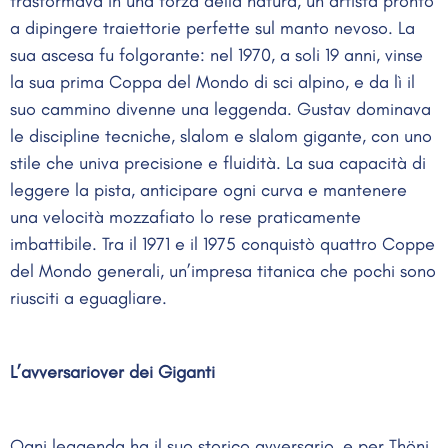
trasformava in una forza della natura, un artista pronto
a dipingere traiettorie perfette sul manto nevoso. La
sua ascesa fu folgorante: nel 1970, a soli 19 anni, vinse
la sua prima Coppa del Mondo di sci alpino, e da lì il
suo cammino divenne una leggenda. Gustav dominava
le discipline tecniche, slalom e slalom gigante, con uno
stile che univa precisione e fluidità. La sua capacità di
leggere la pista, anticipare ogni curva e mantenere
una velocità mozzafiato lo rese praticamente
imbattibile. Tra il 1971 e il 1975 conquistò quattro Coppe
del Mondo generali, un’impresa titanica che pochi sono
riusciti a eguagliare.
L’avversariover dei Giganti
Ogni leggenda ha il suo storico avversario, e per Thöni